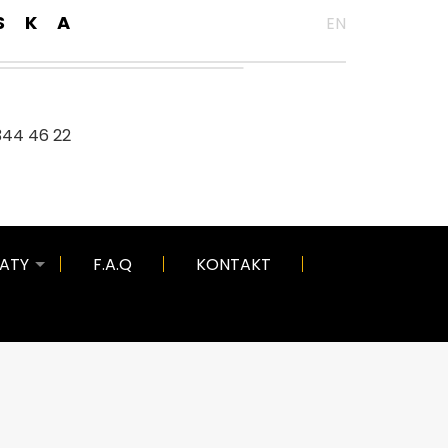
SKA
EN
344 46 22
KATY
F.A.Q
KONTAKT