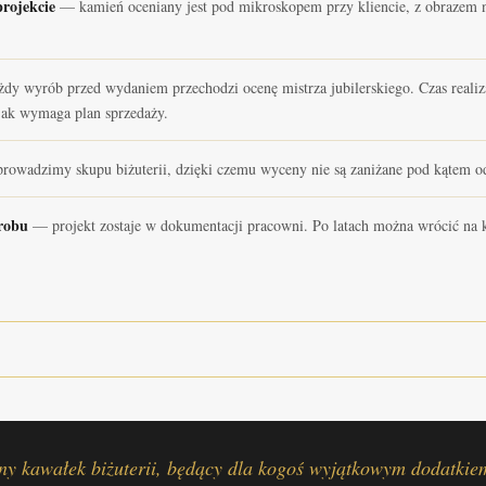
rojekcie
— kamień oceniany jest pod mikroskopem przy kliencie, z obrazem n
y wyrób przed wydaniem przechodzi ocenę mistrza jubilerskiego. Czas realizacj
 jak wymaga plan sprzedaży.
rowadzimy skupu biżuterii, dzięki czemu wyceny nie są zaniżane pod kątem 
yrobu
— projekt zostaje w dokumentacji pracowni. Po latach można wrócić na 
ny kawałek biżuterii, będący dla kogoś wyjątkowym dodatkiem