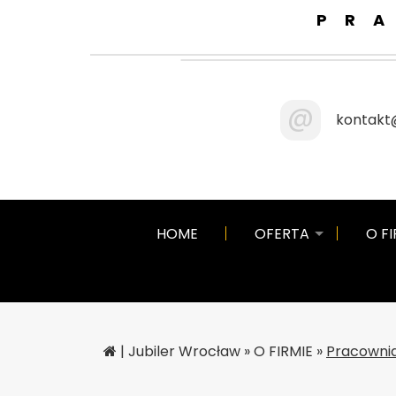
PR
@
kontakt@
HOME
OFERTA
O FI
|
Jubiler Wrocław
»
O FIRMIE
»
Pracowni