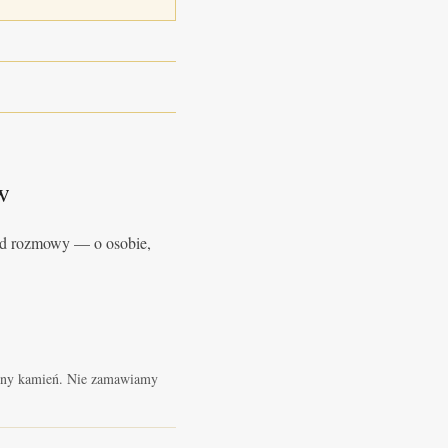
w
od rozmowy — o osobie,
tny kamień. Nie zamawiamy