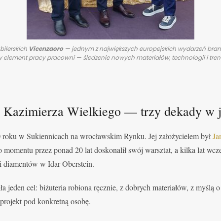
bilerskich
Vicenzaoro
— jednym z największych europejskich wydarzeń branży
ły element pracy pracowni — śledzenie nowych materiałów, technologii i trend
 Kazimierza Wielkiego — trzy dekady w 
 roku w Sukiennicach na wrocławskim Rynku. Jej założycielem był
Ja
o momentu przez ponad 20 lat doskonalił swój warsztat, a kilka lat wcz
ji diamentów w Idar-Oberstein.
 jeden cel: biżuteria robiona ręcznie, z dobrych materiałów, z myślą o 
projekt pod konkretną osobę.