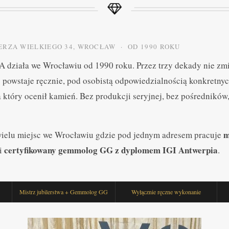
IERZA WIELKIEGO 34, WROCŁAW · OD 1990 ROKU
A działa we Wrocławiu od 1990 roku. Przez trzy dekady nie zmi
powstaje ręcznie, pod osobistą odpowiedzialnością konkretnyc
który ocenił kamień. Bez produkcji seryjnej, bez pośrednikó
m
wielu miejsc we Wrocławiu gdzie pod jednym adresem pracuje
certyfikowany gemmolog GG z dyplomem IGI Antwerpia
i
.
Mistrz jubilerstwa + Gemmolog GG
Wyłącznie ręczne wykonanie