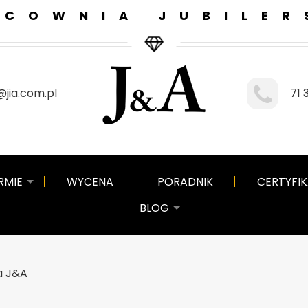
ACOWNIA JUBILER
jia.com.pl
71 
RMIE
WYCENA
PORADNIK
CERTYFI
BLOG
a J&A