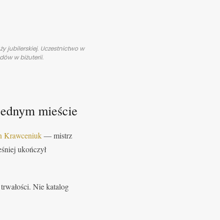
 jubilerskiej. Uczestnictwo w
ów w biżuterii.
jednym mieście
n Krawceniuk
— mistrz
eśniej ukończył
trwałości. Nie katalog