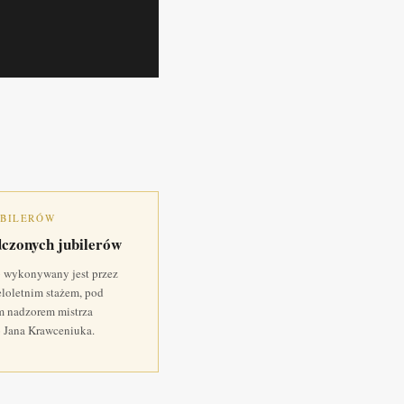
UBILERÓW
dczonych jubilerów
 wykonywany jest przez
ieloletnim stażem, pod
m nadzorem mistrza
o Jana Krawceniuka.