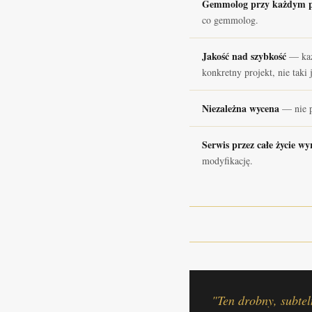
Gemmolog przy każdym p
co gemmolog.
Jakość nad szybkość
— każd
konkretny projekt, nie taki
Niezależna wycena
— nie p
Serwis przez całe życie w
modyfikację.
"Ten drobny, subtel