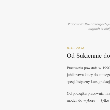
Pracownia J&A na targach ju
targach to sta
HISTORIA
Od Sukiennic do
Pracownia powstała w 1990
jubilerstwa który do tamteg
specjalistyczny kurs gradac
Od początku pracownia miała
modeli do wyboru — tylko 