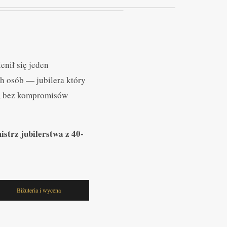
enił się jeden
h osób — jubilera który
w, bez kompromisów
istrz jubilerstwa z 40-
Biżuteria i wycena