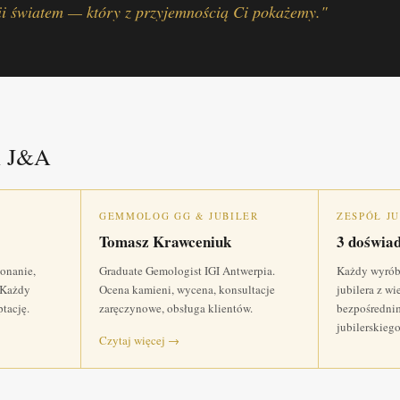
i światem — który z przyjemnością Ci pokażemy."
i J&A
GEMMOLOG GG & JUBILER
ZESPÓŁ J
Tomasz Krawceniuk
3 doświa
konanie,
Graduate Gemologist IGI Antwerpia.
Każdy wyrób
. Każdy
Ocena kamieni, wycena, konsultacje
jubilera z w
tację.
zaręczynowe, obsługa klientów.
bezpośredni
jubilerskieg
Czytaj więcej →