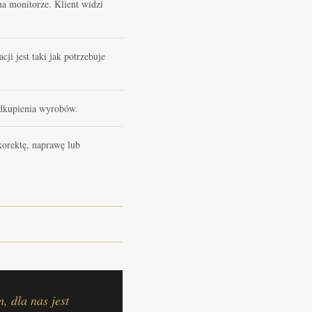
a monitorze. Klient widzi
i jest taki jak potrzebuje
odkupienia wyrobów.
korektę, naprawę lub
, dla nas jest