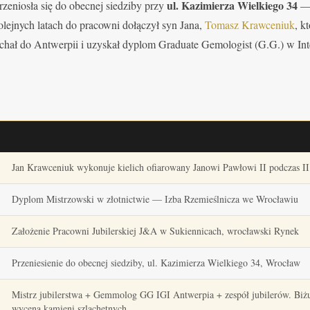
ul. Kazimierza Wielkiego 34
rzeniosła się do obecnej siedziby przy
— 
olejnych latach do pracowni dołączył syn Jana,
Tomasz Krawceniuk
, k
echał do Antwerpii i uzyskał dyplom Graduate Gemologist (G.G.) w Int
Jan Krawceniuk wykonuje kielich ofiarowany Janowi Pawłowi II podczas II
Dyplom Mistrzowski w złotnictwie — Izba Rzemieślnicza we Wrocławiu
Założenie Pracowni Jubilerskiej J&A w Sukiennicach, wrocławski Rynek
Przeniesienie do obecnej siedziby, ul. Kazimierza Wielkiego 34, Wrocław
Mistrz jubilerstwa + Gemmolog GG IGI Antwerpia + zespół jubilerów. Biżu
wycena kamieni szlachetnych