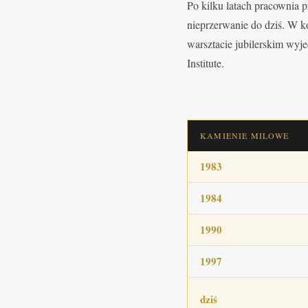
Po kilku latach pracownia p
nieprzerwanie do dziś. W k
warsztacie jubilerskim wyj
Institute.
KAMIENIE MILOWE
1983
1984
1990
1997
dziś