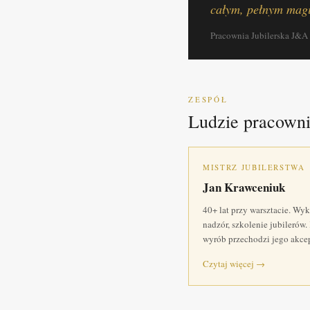
całym, pełnym magi
Pracownia Jubilerska J&A
ZESPÓŁ
Ludzie pracown
MISTRZ JUBILERSTWA
Jan Krawceniuk
40+ lat przy warsztacie. Wy
nadzór, szkolenie jubilerów
wyrób przechodzi jego akcep
Czytaj więcej →