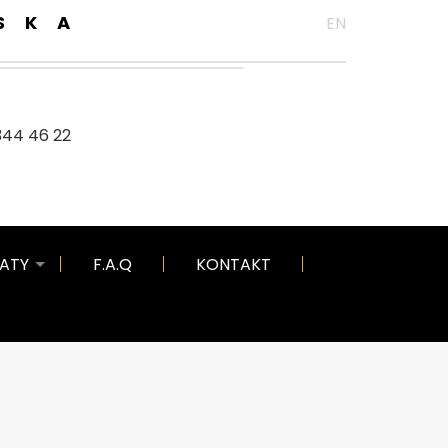
SKA
EN
344 46 22
KATY
F.A.Q
KONTAKT