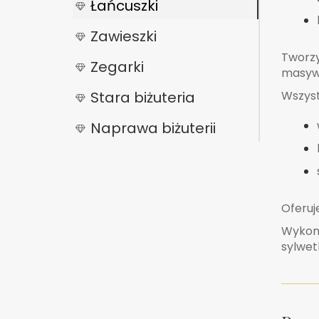
Łańcuszki
Zawieszki
Twor
Zegarki
masyw
Stara biżuteria
Wszyst
Naprawa biżuterii
Oferu
Wykon
sylwetk