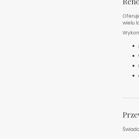
Reno
Oferu
wielu 
Wykonu
Prze
Świad