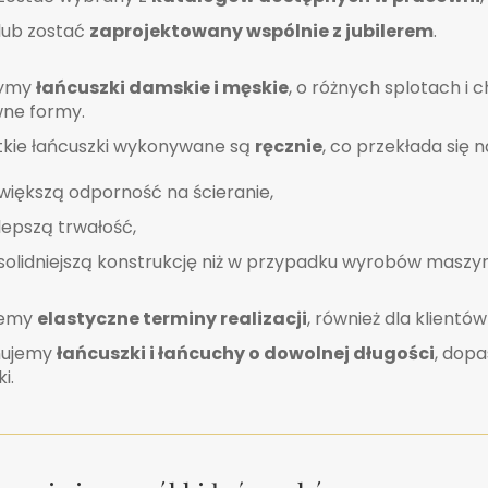
lub zostać
zaprojektowany wspólnie z jubilerem
.
zymy
łańcuszki damskie i męskie
, o różnych splotach i 
ne formy.
kie łańcuszki wykonywane są
ręcznie
, co przekłada się n
większą odporność na ścieranie,
lepszą trwałość,
solidniejszą konstrukcję niż w przypadku wyrobów maszy
jemy
elastyczne terminy realizacji
, również dla klientó
ujemy
łańcuszki i łańcuchy o dowolnej długości
, dop
i.