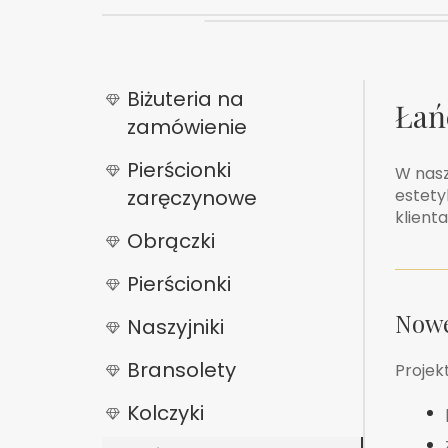
Biżuteria na
Łań
zamówienie
Pierścionki
W nas
zaręczynowe
estety
klienta
Obrączki
Pierścionki
Nowe
Naszyjniki
Bransolety
Projek
Kolczyki