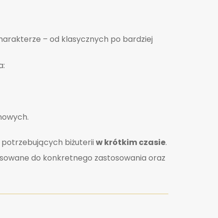
charakterze – od klasycznych po bardziej
a:
nowych.
w potrzebujących biżuterii
w krótkim czasie
.
asowane do konkretnego zastosowania oraz