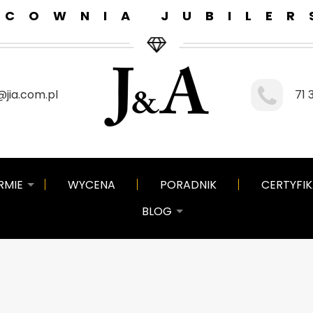
ACOWNIA JUBILER
jia.com.pl
71 
RMIE
WYCENA
PORADNIK
CERTYFI
BLOG