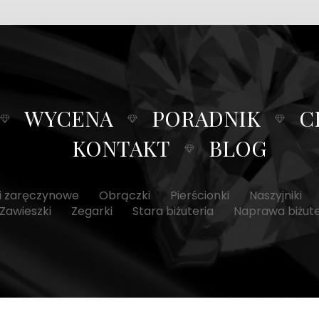
WYCENA
PORADNIK
C
KONTAKT
BLOG
ki zaręczynowe
Obrączki
Pierścionki
Naszyjniki
Zawieszki
Zegarki
Stara biżuteria
Naprawa biżuter