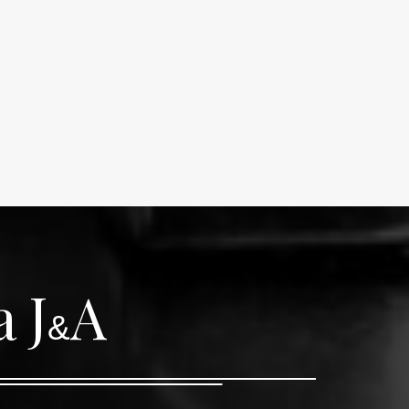
 J
A
&