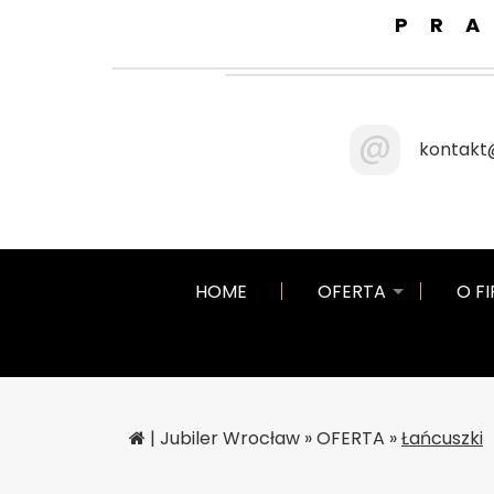
PR
@
kontakt@
HOME
OFERTA
O FI
|
Jubiler Wrocław
»
OFERTA
»
Łańcuszki