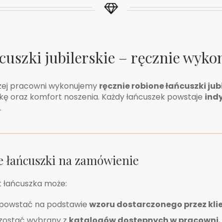
cuszki jubilerskie – ręcznie wyk
zej pracowni wykonujemy
ręcznie robione łańcuszki jub
kę oraz komfort noszenia. Każdy łańcuszek powstaje
ind
.
 łańcuszki na zamówienie
t łańcuszka może:
powstać na podstawie
wzoru dostarczonego przez kli
zostać wybrany z
katalogów dostępnych w pracowni
,