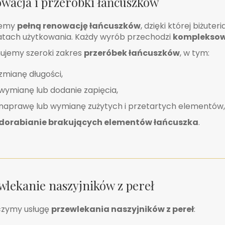
wacja i przeróbki łańcuszków
jemy
pełną renowację łańcuszków
, dzięki której biżut
latach użytkowania. Każdy wyrób przechodzi
kompleksow
jemy szeroki zakres
przeróbek łańcuszków
, w tym:
zmianę długości,
wymianę lub dodanie zapięcia,
naprawę lub wymianę zużytych i przetartych elementów,
dorabianie brakujących elementów łańcuszka
.
wlekanie naszyjników z pereł
czymy usługę
przewlekania naszyjników z pereł
: