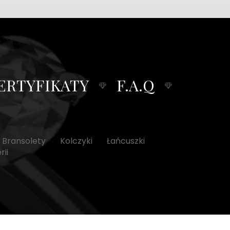
ERTYFIKATY
F.A.Q
Bransolety
Kolczyki
Łańcuszki
ii