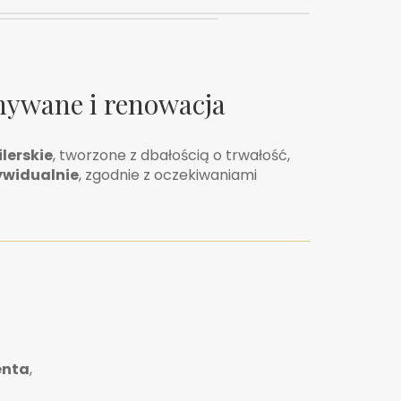
onywane i renowacja
ilerskie
, tworzone z dbałością o trwałość,
ywidualnie
, zgodnie z oczekiwaniami
enta
,