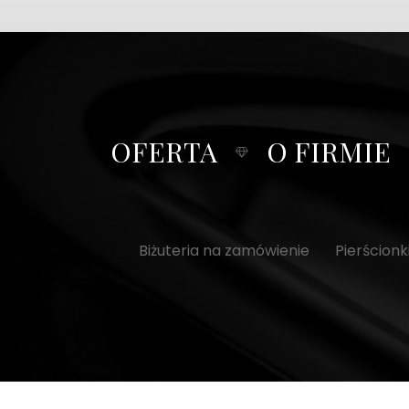
OFERTA
O FIRMIE
Biżuteria na zamówienie
Pierścion